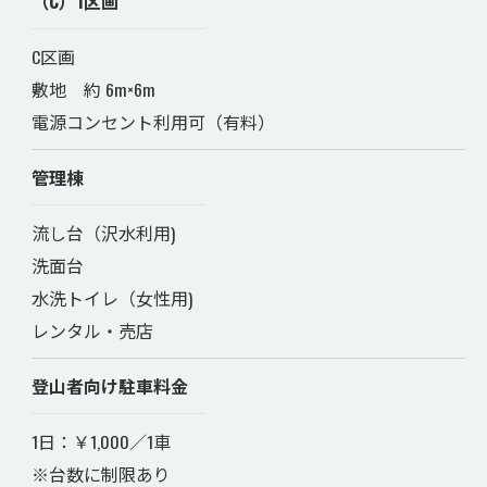
（C）1区画
C区画
敷地 約 6m×6m
電源コンセント利用可（有料）
管理棟
流し台（沢水利用)
洗面台
水洗トイレ（女性用)
レンタル・売店
登山者向け駐車料金
1日：￥1,000／1車
※台数に制限あり