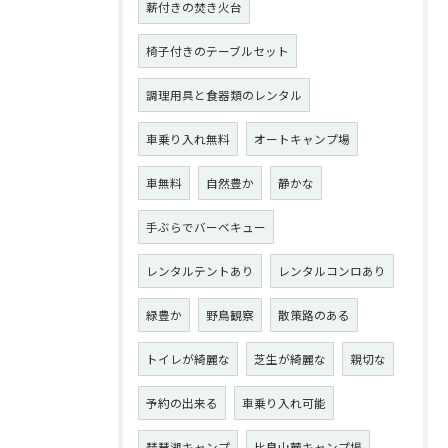
薪付きの焚き火台
椅子付きのテーブルセット
調理用具と食器類のレンタル
車乗り入れ無料
オートキャンプ場
車無料
自然豊か
静かな
手ぶらでバーベキュー
レンタルテントあり
レンタルコンロあり
緑豊か
野鳥観察
散策路のある
トイレが綺麗な
芝生が綺麗な
親切な
予約の出来る
車乗り入れ可能
琵琶湖キャンプ
比良山麓キャンプ場