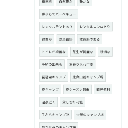
車無料
自然豊か
静かな
手ぶらでバーベキュー
レンタルテントあり
レンタルコンロあり
緑豊か
野鳥観察
散策路のある
トイレが綺麗な
芝生が綺麗な
親切な
予約の出来る
車乗り入れ可能
琵琶湖キャンプ
比良山麓キャンプ場
夏キャンプ
夏シーズン到来
観光便利
温泉近く
貸し切り可能
手ぶらキャンプOK
穴場のキャンプ場
静かな森のキャンプ場