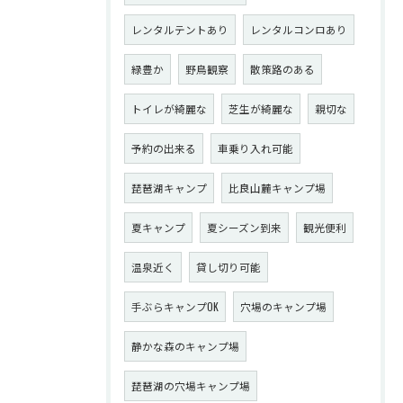
レンタルテントあり
レンタルコンロあり
緑豊か
野鳥観察
散策路のある
トイレが綺麗な
芝生が綺麗な
親切な
予約の出来る
車乗り入れ可能
琵琶湖キャンプ
比良山麓キャンプ場
夏キャンプ
夏シーズン到来
観光便利
温泉近く
貸し切り可能
手ぶらキャンプOK
穴場のキャンプ場
静かな森のキャンプ場
琵琶湖の穴場キャンプ場