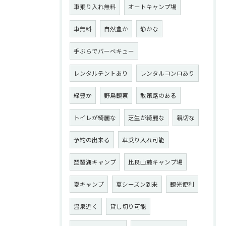
車乗り入れ無料
オートキャンプ場
車無料
自然豊か
静かな
手ぶらでバーベキュー
レンタルテントあり
レンタルコンロあり
緑豊か
野鳥観察
散策路のある
トイレが綺麗な
芝生が綺麗な
親切な
予約の出来る
車乗り入れ可能
琵琶湖キャンプ
比良山麓キャンプ場
夏キャンプ
夏シーズン到来
観光便利
温泉近く
貸し切り可能