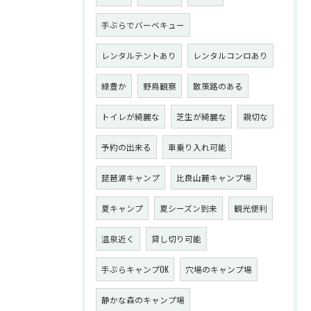
手ぶらでバーベキュー
レンタルテントあり
レンタルコンロあり
緑豊か
野鳥観察
散策路のある
トイレが綺麗な
芝生が綺麗な
親切な
予約の出来る
車乗り入れ可能
琵琶湖キャンプ
比良山麓キャンプ場
夏キャンプ
夏シーズン到来
観光便利
温泉近く
貸し切り可能
手ぶらキャンプOK
穴場のキャンプ場
静かな森のキャンプ場