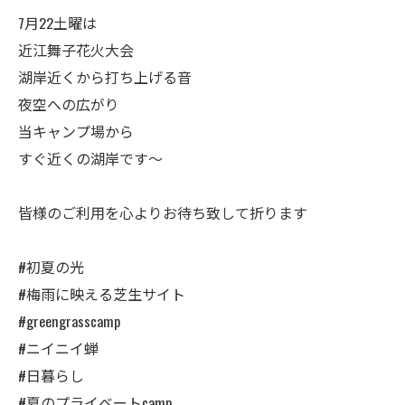
7月22土曜は
近江舞子花火大会
湖岸近くから打ち上げる音
夜空への広がり
当キャンプ場から
すぐ近くの湖岸です～
皆様のご利用を心よりお待ち致して折ります
#初夏の光
#梅雨に映える芝生サイト
#greengrasscamp
#ニイニイ蝉
#日暮らし
#夏のプライベートcamp