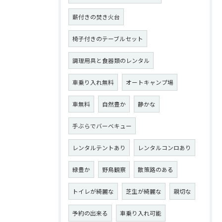
薪付きの焚き火台
椅子付きのテーブルセット
調理用具と食器類のレンタル
車乗り入れ無料
オートキャンプ場
車無料
自然豊か
静かな
手ぶらでバーベキュー
レンタルテントあり
レンタルコンロあり
緑豊か
野鳥観察
散策路のある
トイレが綺麗な
芝生が綺麗な
親切な
予約の出来る
車乗り入れ可能