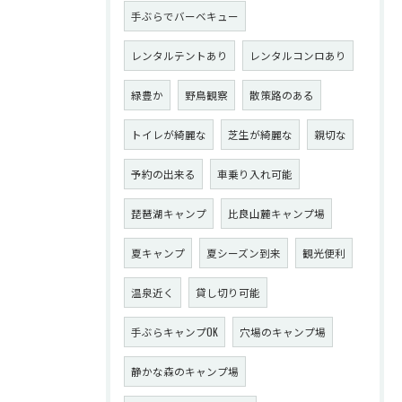
手ぶらでバーベキュー
レンタルテントあり
レンタルコンロあり
緑豊か
野鳥観察
散策路のある
トイレが綺麗な
芝生が綺麗な
親切な
予約の出来る
車乗り入れ可能
琵琶湖キャンプ
比良山麓キャンプ場
夏キャンプ
夏シーズン到来
観光便利
温泉近く
貸し切り可能
手ぶらキャンプOK
穴場のキャンプ場
静かな森のキャンプ場