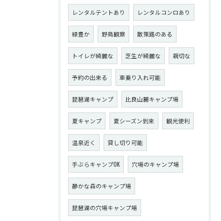
レンタルテントあり
レンタルコンロあり
緑豊か
野鳥観察
散策路のある
トイレが綺麗な
芝生が綺麗な
親切な
予約の出来る
車乗り入れ可能
琵琶湖キャンプ
比良山麓キャンプ場
夏キャンプ
夏シーズン到来
観光便利
温泉近く
貸し切り可能
手ぶらキャンプOK
穴場のキャンプ場
静かな森のキャンプ場
琵琶湖の穴場キャンプ場