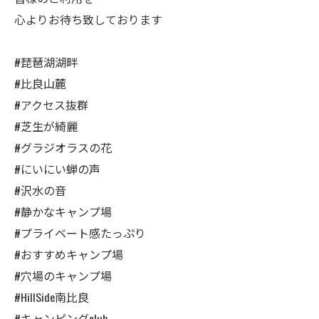
心よりお待ち致しております
#琵琶湖湖畔
#比良山麓
#アクセス抜群
#芝生が綺麗
#グラジオラスの花
#にいにい蝉の声
#沢水の音
#静かなキャンプ場
#プライベート感たっぷり
#おすすめキャンプ場
#穴場のキャンプ場
#HillSide南比良
#キャンピングclub