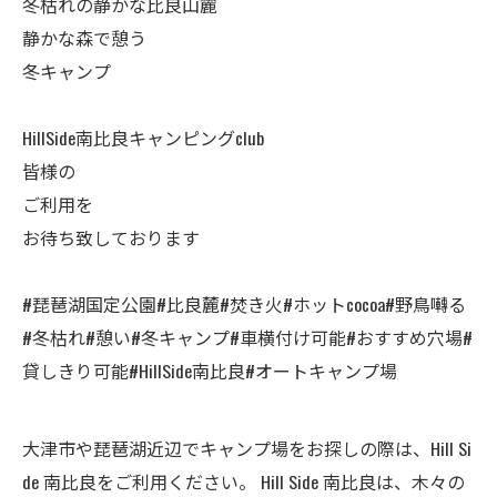
冬枯れの静かな比良山麓
静かな森で憩う
冬キャンプ
HillSide南比良キャンピングclub
皆様の
ご利用を
お待ち致しております
#琵琶湖国定公園#比良麓#焚き火#ホットcocoa#野鳥囀る
#冬枯れ#憩い#冬キャンプ#車横付け可能#おすすめ穴場#
貸しきり可能#HillSide南比良#オートキャンプ場
大津市や琵琶湖近辺でキャンプ場をお探しの際は、Hill Si
de 南比良をご利用ください。 Hill Side 南比良は、木々の