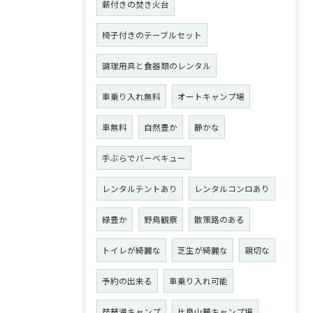
薪付きの焚き火台
椅子付きのテーブルセット
調理用具と食器類のレンタル
車乗り入れ無料
オートキャンプ場
車無料
自然豊か
静かな
手ぶらでバーベキュー
レンタルテントあり
レンタルコンロあり
緑豊か
野鳥観察
散策路のある
トイレが綺麗な
芝生が綺麗な
親切な
予約の出来る
車乗り入れ可能
琵琶湖キャンプ
比良山麓キャンプ場