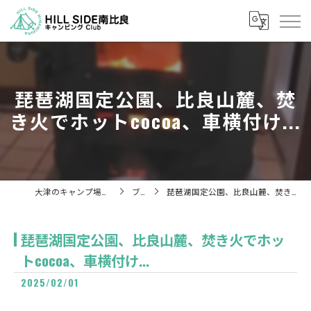
琵琶湖国定公園、比良山麓、焚
き火でホットcocoa、車横付け...
大津のキャンプ場ならHill Side 南比良
ブログ
琵琶湖国定公園、比良山麓、焚き火でホットcocoa、車横付け...
琵琶湖国定公園、比良山麓、焚き火でホッ
トcocoa、車横付け...
2025/02/01