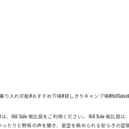
入れ可能#おすすめ穴場#貸しきりキャンプ場#HillSide
ll Side 南比良をご利用ください。 Hill Side 
ゆったりと野鳥の声を聞き、星空を眺められる安らぎの空間