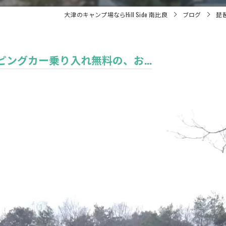
大津のキャンプ場ならHill Side 南比良
ブログ
琵
ングカー乗り入れ無料の、お...