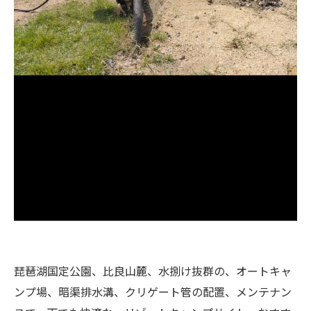
琵琶湖国定公園、比良山麓、水捌け抜群の、オートキャ
ンプ場、暗渠排水溝、クリゲート管の配置、メンテナン