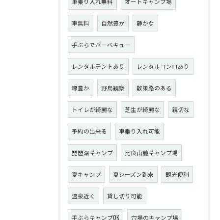
車乗り入れ無料
オートキャンプ場
車無料
自然豊か
静かな
手ぶらでバーベキュー
レンタルテントあり
レンタルコンロあり
緑豊か
野鳥観察
散策路のある
トイレが綺麗な
芝生が綺麗な
親切な
予約の出来る
車乗り入れ可能
琵琶湖キャンプ
比良山麓キャンプ場
夏キャンプ
夏シーズン到来
観光便利
温泉近く
貸し切り可能
手ぶらキャンプOK
穴場のキャンプ場