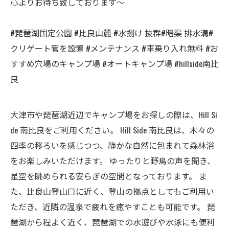
心よりお待ち致しております～
#琵琶湖国定公園 #比良山麓 #水捌け 抜群#暗渠 排水溝#
クリゲート管を設置 #メンテナンス #車乗り入れ無料 #お
すすめ穴場のキャンプ場 #オートキャンプ場 #hillside南比
良
大津市や琵琶湖近辺でキャンプ場をお探しの際は、Hill Si
de 南比良をご利用ください。 Hill Side 南比良は、木々の
四季の移ろいを感じつつ、静かな自然に包まれて森林浴
をお楽しみいただけます。 ゆったりと野鳥の声を聞き、
星空を眺められる安らぎの空間となっております。 ま
た、比良山登山口に近く、登山の拠点としてもご利用い
ただき、近隣の温泉で疲れを癒やすことも可能です。 琵
琶湖から程よく近く、琵琶湖での水遊びや水泳にも便利