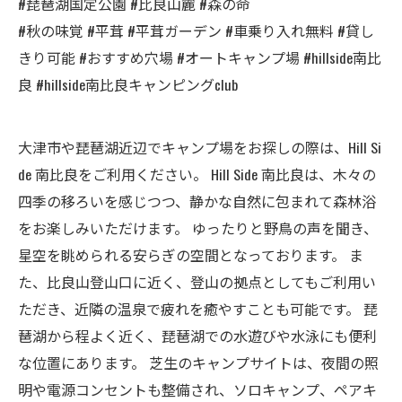
#琵琶湖国定公園 #比良山麓 #森の命
#秋の味覚 #平茸 #平茸ガーデン #車乗り入れ無料 #貸し
きり可能 #おすすめ穴場 #オートキャンプ場 #hillside南比
良 #hillside南比良キャンピングclub
大津市や琵琶湖近辺でキャンプ場をお探しの際は、Hill Si
de 南比良をご利用ください。 Hill Side 南比良は、木々の
四季の移ろいを感じつつ、静かな自然に包まれて森林浴
をお楽しみいただけます。 ゆったりと野鳥の声を聞き、
星空を眺められる安らぎの空間となっております。 ま
た、比良山登山口に近く、登山の拠点としてもご利用い
ただき、近隣の温泉で疲れを癒やすことも可能です。 琵
琶湖から程よく近く、琵琶湖での水遊びや水泳にも便利
な位置にあります。 芝生のキャンプサイトは、夜間の照
明や電源コンセントも整備され、ソロキャンプ、ペアキ