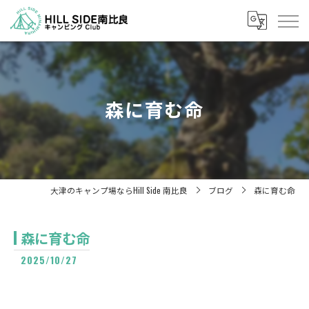
森に育む命
大津のキャンプ場ならHill Side 南比良
ブログ
森に育む命
森に育む命
2025/10/27