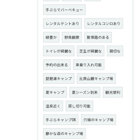
手ぶらでバーベキュー
レンタルテントあり
レンタルコンロあり
緑豊か
野鳥観察
散策路のある
トイレが綺麗な
芝生が綺麗な
親切な
予約の出来る
車乗り入れ可能
琵琶湖キャンプ
比良山麓キャンプ場
夏キャンプ
夏シーズン到来
観光便利
温泉近く
貸し切り可能
手ぶらキャンプOK
穴場のキャンプ場
静かな森のキャンプ場