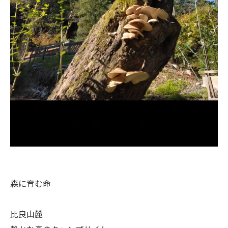
森に育む命
比良山麓