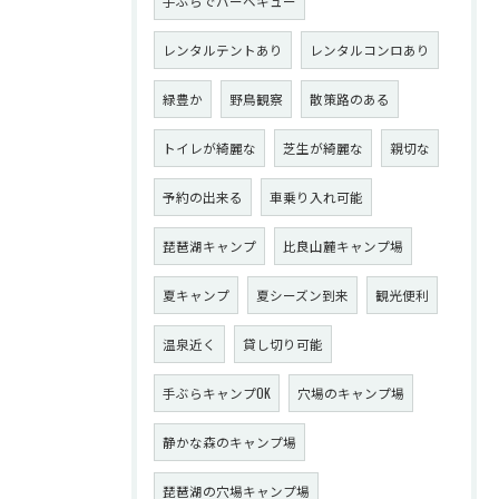
手ぶらでバーベキュー
レンタルテントあり
レンタルコンロあり
緑豊か
野鳥観察
散策路のある
トイレが綺麗な
芝生が綺麗な
親切な
予約の出来る
車乗り入れ可能
琵琶湖キャンプ
比良山麓キャンプ場
夏キャンプ
夏シーズン到来
観光便利
温泉近く
貸し切り可能
手ぶらキャンプOK
穴場のキャンプ場
静かな森のキャンプ場
琵琶湖の穴場キャンプ場