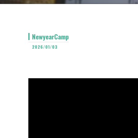
NewyearCamp
2026/01/03