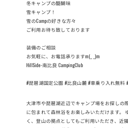
冬キャンプの醍醐味
雪キャンプ！
雪のCampの好きな方々
ご利用お待ち致しております
装備のご相談
お気軽に、お電話承りますm(_ _)m
HillSide-南比良 CampingClub
#琵琶湖国定公園 #比良山麓 #車乗り入れ無料 #オ
大津市や琵琶湖近辺でキャンプ場をお探しの際は、Hi
に包まれて森林浴をお楽しみいただけます。 
く、登山の拠点としてもご利用いただき、近隣