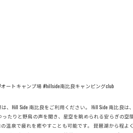
ートキャンプ場 #hillside南比良キャンピングclub
ll Side 南比良をご利用ください。 Hill Side 
ゆったりと野鳥の声を聞き、星空を眺められる安らぎの空間
の温泉で疲れを癒やすことも可能です。 琵琶湖から程よ