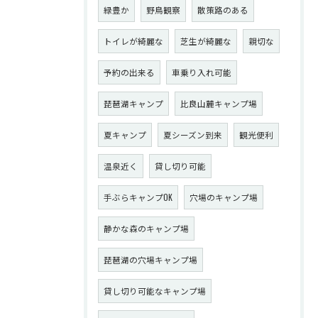
緑豊か
野鳥観察
散策路のある
トイレが綺麗な
芝生が綺麗な
親切な
予約の出来る
車乗り入れ可能
琵琶湖キャンプ
比良山麓キャンプ場
夏キャンプ
夏シーズン到来
観光便利
温泉近く
貸し切り可能
手ぶらキャンプOK
穴場のキャンプ場
静かな森のキャンプ場
琵琶湖の穴場キャンプ場
貸し切り可能なキャンプ場