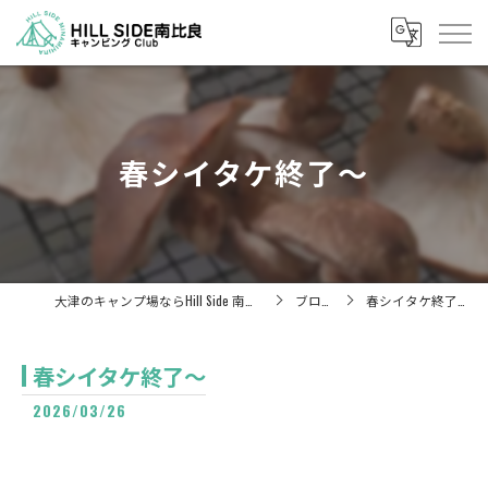
春シイタケ終了～
大津のキャンプ場ならHill Side 南比良
ブログ
春シイタケ終了～
春シイタケ終了～
2026/03/26