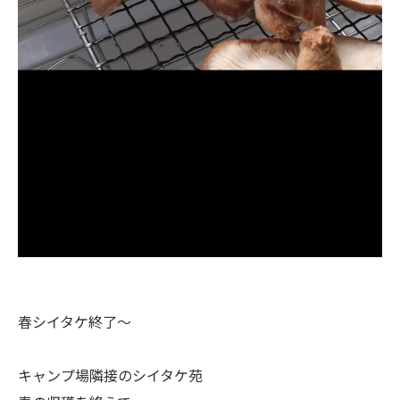
春シイタケ終了～
キャンプ場隣接のシイタケ苑