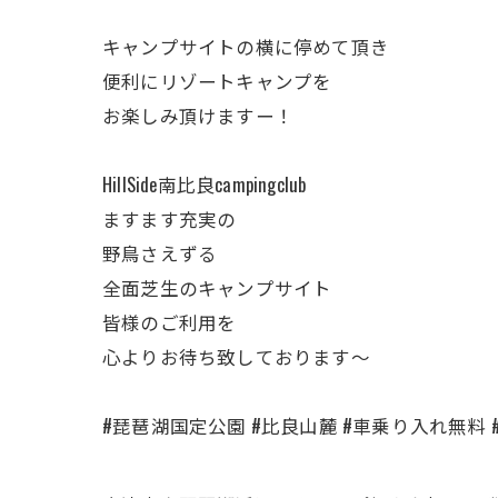
キャンプサイトの横に停めて頂き
便利にリゾートキャンプを
お楽しみ頂けますー！
HillSide南比良campingclub
ますます充実の
野鳥さえずる
全面芝生のキャンプサイト
皆様のご利用を
心よりお待ち致しております～
#琵琶湖国定公園 #比良山麓 #車乗り入れ無料 #おす