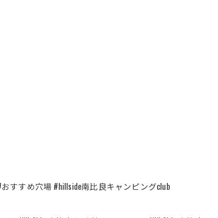
すめ穴場 #hillside南比良キャンピングclub