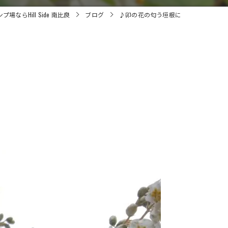
場ならHill Side 南比良
ブログ
♪卯の花の匂う垣根に