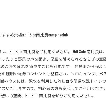
#HillSide南比良campingclub
ll Side 南比良をご利用ください。 Hill Side 
ゆったりと野鳥の声を聞き、星空を眺められる安らぎの空間
の温泉で疲れを癒やすことも可能です。 琵琶湖から程よ
夜間の照明や電源コンセントも整備され、ソロキャンプ、ペ
Clubハウスには、沢水を利用した流し台や簡易水洗トイレ
イスいたしますので、初心者の方も安心してご利用くださ
の空間、Hill Side 南比良をぜひご利用ください。