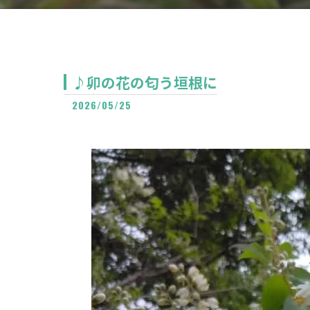
♪卯の花の匂う垣根に
2026/05/25