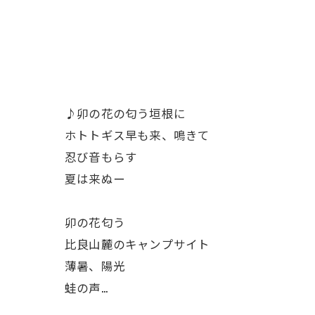
♪卯の花の匂う垣根に
ホトトギス早も来、鳴きて
忍び音もらす
夏は来ぬー
卯の花匂う
比良山麓のキャンプサイト
薄暑、陽光
蛙の声…