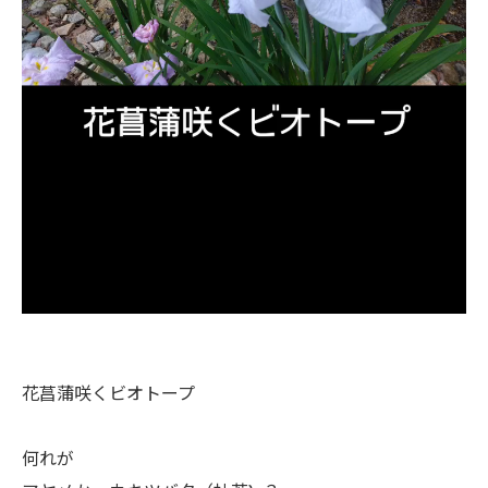
花菖蒲咲くビオトープ
何れが