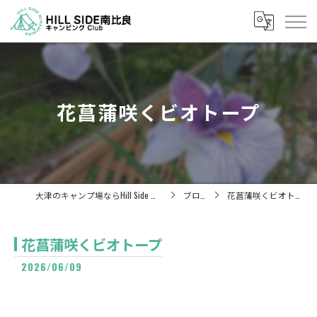
花菖蒲咲くビオトープ
大津のキャンプ場ならHill Side 南比良
ブログ
花菖蒲咲くビオトープ
花菖蒲咲くビオトープ
2026/06/09