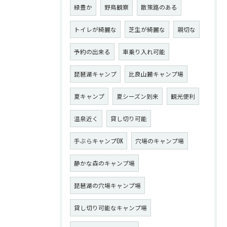
緑豊か
野鳥観察
散策路のある
トイレが綺麗な
芝生が綺麗な
親切な
予約の出来る
車乗り入れ可能
琵琶湖キャンプ
比良山麓キャンプ場
夏キャンプ
夏シーズン到来
観光便利
温泉近く
貸し切り可能
手ぶらキャンプOK
穴場のキャンプ場
静かな森のキャンプ場
琵琶湖の穴場キャンプ場
貸し切り可能なキャンプ場