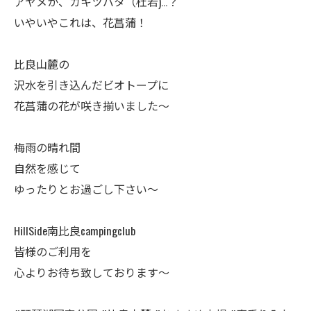
アヤメか、カキツバタ（杜若)…？
いやいやこれは、花菖蒲！
比良山麓の
沢水を引き込んだビオトープに
花菖蒲の花が咲き揃いました～
梅雨の晴れ間
自然を感じて
ゆったりとお過ごし下さい～
HillSide南比良campingclub
皆様のご利用を
心よりお待ち致しております～