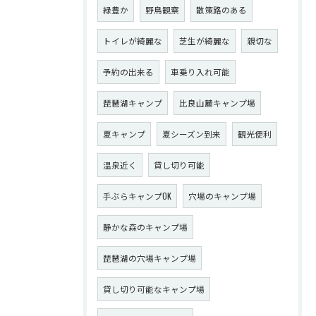
緑豊か
野鳥観察
散策路のある
トイレが綺麗な
芝生が綺麗な
親切な
予約の出来る
車乗り入れ可能
琵琶湖キャンプ
比良山麓キャンプ場
夏キャンプ
夏シーズン到来
観光便利
温泉近く
貸し切り可能
手ぶらキャンプOK
穴場のキャンプ場
静かな森のキャンプ場
琵琶湖の穴場キャンプ場
貸し切り可能なキャンプ場